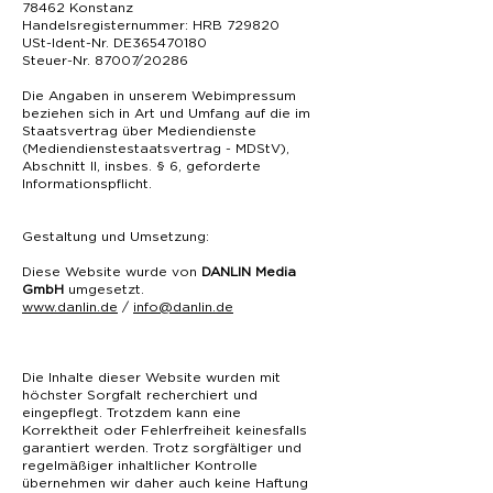
78462 Konstanz
Handelsregisternummer: HRB 729820
USt-Ident-Nr. DE365470180
Steuer-Nr. 87007/20286
Die Angaben in unserem Webimpressum
beziehen sich in Art und Umfang auf die im
Staatsvertrag über Mediendienste
(Mediendienstestaatsvertrag - MDStV),
Abschnitt II, insbes. § 6, geforderte
Informationspflicht.
Gestaltung und Umsetzung:
Diese Website wurde von
DANLIN Media
GmbH
umgesetzt.
www.danlin.de
/
info@danlin.de
​Die Inhalte dieser Website wurden mit
höchster Sorgfalt recherchiert und
eingepflegt. Trotzdem kann eine
Korrektheit oder Fehlerfreiheit keinesfalls
garantiert werden. Trotz sorgfältiger und
regelmäßiger inhaltlicher Kontrolle
übernehmen wir daher auch keine Haftung